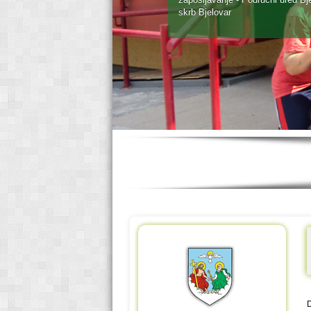
skrb Bjelovar
D