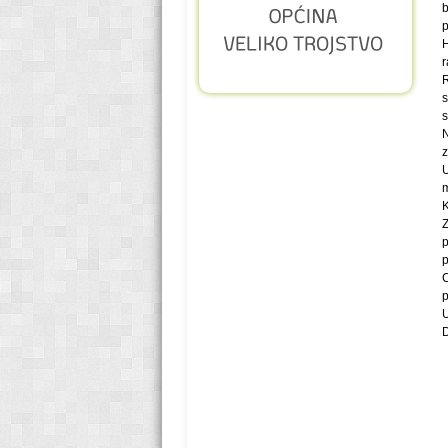
b
p
H
r
R
s
s
N
z
U
m
K
Z
p
C
p
U