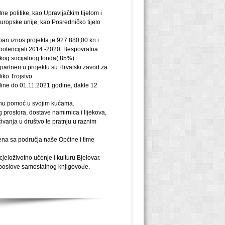
ne politike, kao Upravljačkim tijelom i
uropske unije, kao Posredničko tijelo
pan iznos projekta je 927.880,00 kn i
 potencijali 2014.-2020. Bespovratna
skog socijalnog fonda( 85%)
partneri u projektu su Hrvatski zavod za
iko Trojstvo.
dine do 01.11.2021.godine, dakle 12
ženu pomoć u svojim kućama.
rostora, dostave namirnica i lijekova,
ivanja u društvo te pratnju u raznim
h žena sa područja naše Općine i time
jeloživotno učenje i kulturu Bjelovar.
na za poslove samostalnog knjigovođe.