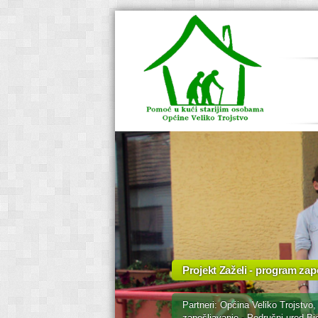
Projekt Zaželi - program zapo
Partneri: Općina Veliko Trojstvo
zapošljavanje - Područni ured Bje