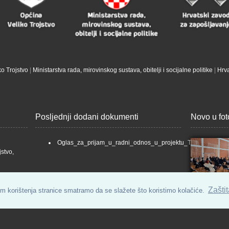
o Trojstvo
|
Ministarstva rada, mirovinskog sustava, obitelji i socijalne politike
|
Hrva
Posljednji dodani dokumenti
Novo u foto
Oglas_za_prijam_u_radni_odnos_u_projektu_Trojacke_ruze
stvo,
Zaštit
om korištenja stranice smatramo da se slažete što koristimo kolačiće.