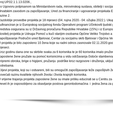
roj:UP.02.1.1.13.0206.,
o Ugovoru potpisanom sa Ministarstvom rada, mirovinskog sustava, obitelji i socijal
rvatskim zavodom za zapošljavanje, Ured za financiranje i ugovaranje projekata E
azine 2.
azdoblje provedbe projekta je 18 mjeseci (04. rujna 2020.- 04. ožujka 2022.). Uku
ufinanciran je iz Europskog socijalnog fonda Operativni program Učinkoviti ljudski
redstva osigurana su iz Državnog proračuna Republike Hrvatske (15%) i iz Europ
ositelj projekta je Udruga Pomoć u kući starijim osobama Općine Veliko Trojstvo a 
apošljavanje Područni ured Bjelovar, Centar za socijalnu skrb Bjelovar i Općina Vel
 projektu je bilo zaposleno 10 žena koje su radni odnos zasnovale 02.11.2020.go
jeseci.
roz godinu dana one su skrbile svaka za 6 korisnika te je 60 korisnika imalo pru
aposlene žene pružale su pomoć korisnicima u vidu održavanja čistoće stambenog p
ripremi obroka, brige o higijeni, pružanju podrške kroz razgovore i druženja, uključ
potrebama.
iljevi projekta, koji su i ostvareni, bili su omogućiti zapošljavanje teže zapošljivi
ovećati razinu kvalitete njihovih života i života krajnjih korisnika.
 vrijeme trajanja projekta zaposlene žene su imale priliku educirati se u Centru za c
Devet ih je osposobljeno za obavljanje poslova gerontodomaćina i jedna že