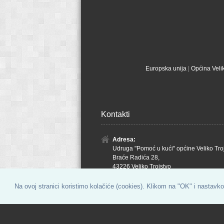
Europska unija
|
Općina Velik
Kontakti
Adresa:
Udruga "Pomoć u kući" općine Veliko Troj
Braće Radića 28,
43226 Veliko Trojstvo
Tel/Fax:
Na ovoj stranici koristimo kolačiće (cookies). Klikom na "OK" i nastavk
+385 43 885 643,
Mob:
+385 98 9841 519