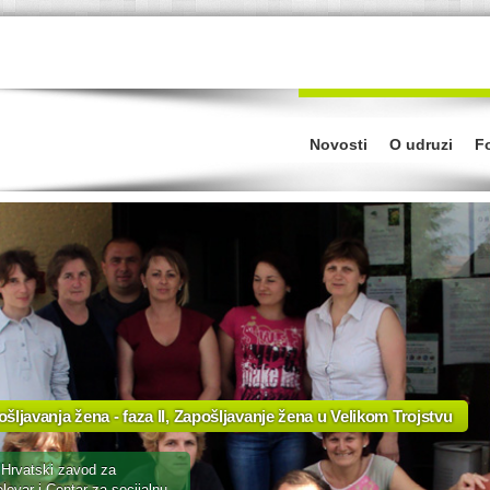
Novosti
O udruzi
Fo
šljavanja žena - faza II, Zapošljavanje žena u Velikom Trojstvu
, Hrvatski zavod za
lovar i Centar za socijalnu