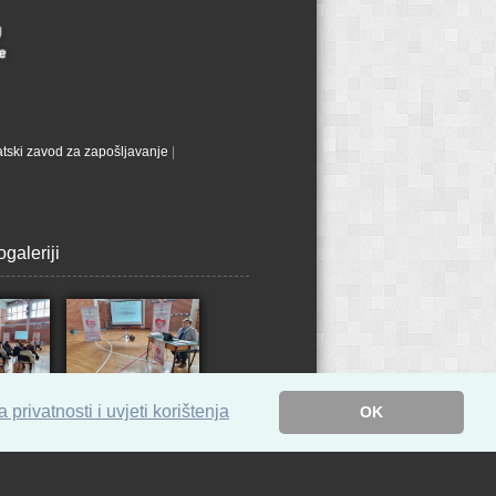
tski zavod za zapošljavanje
|
galeriji
a privatnosti i uvjeti korištenja
OK